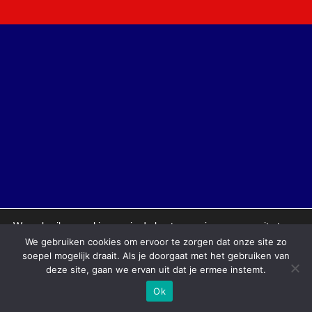
We gebruiken cookies om je de beste ervaring op onze site te
bieden.
We gebruiken cookies om ervoor te zorgen dat onze site zo
Je kunt meer informatie vinden over welke cookies we gebruiken
soepel mogelijk draait. Als je doorgaat met het gebruiken van
of deze uitschakelen in de
instellingen
.
deze site, gaan we ervan uit dat je ermee instemt.
Sluit AVG/GDPR 
Accepteer
Afwijzen
Instellingen
Ok