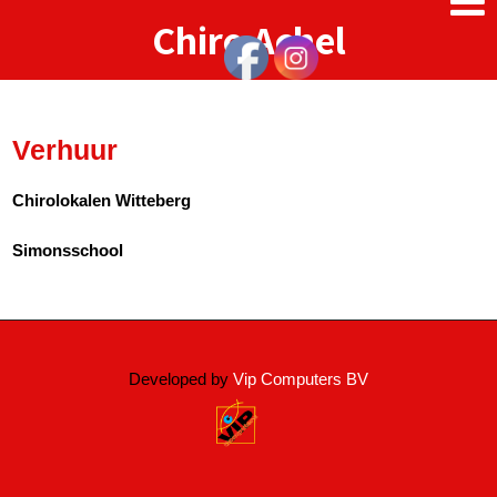
Chiro
Achel
Verhuur
Chirolokalen Witteberg
Simonsschool
Developed by
Vip Computers BV