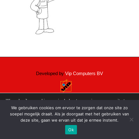
Developed by
Vip Computers BV
We gebruiken cookies om je de beste ervaring op onze site te
bieden.
We gebruiken cookies om ervoor te zorgen dat onze site zo
Je kunt meer informatie vinden over welke cookies we gebruiken
soepel mogelijk draait. Als je doorgaat met het gebruiken van
of deze uitschakelen in de
instellingen
.
deze site, gaan we ervan uit dat je ermee instemt.
Sluit AVG/GDPR 
Accepteer
Afwijzen
Instellingen
Ok